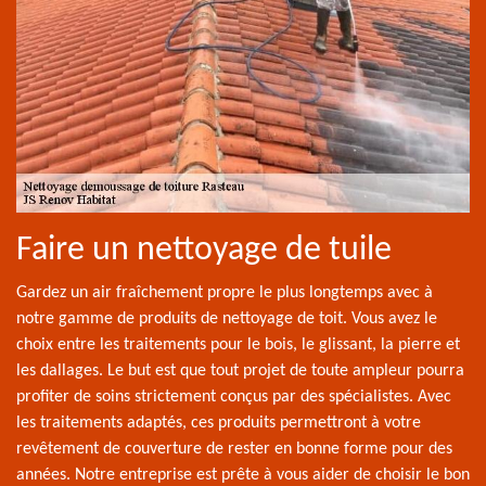
Faire un nettoyage de tuile
Gardez un air fraîchement propre le plus longtemps avec à
notre gamme de produits de nettoyage de toit. Vous avez le
choix entre les traitements pour le bois, le glissant, la pierre et
les dallages. Le but est que tout projet de toute ampleur pourra
profiter de soins strictement conçus par des spécialistes. Avec
les traitements adaptés, ces produits permettront à votre
revêtement de couverture de rester en bonne forme pour des
années. Notre entreprise est prête à vous aider de choisir le bon