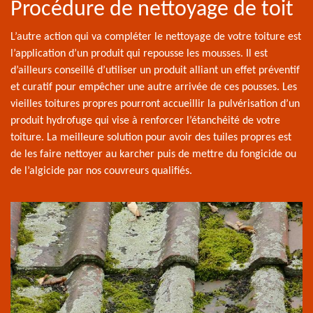
Procédure de nettoyage de toit
L’autre action qui va compléter le nettoyage de votre toiture est
l’application d’un produit qui repousse les mousses. Il est
d’ailleurs conseillé d’utiliser un produit alliant un effet préventif
et curatif pour empêcher une autre arrivée de ces pousses. Les
vieilles toitures propres pourront accueillir la pulvérisation d’un
produit hydrofuge qui vise à renforcer l’étanchéité de votre
toiture. La meilleure solution pour avoir des tuiles propres est
de les faire nettoyer au karcher puis de mettre du fongicide ou
de l’algicide par nos couvreurs qualifiés.