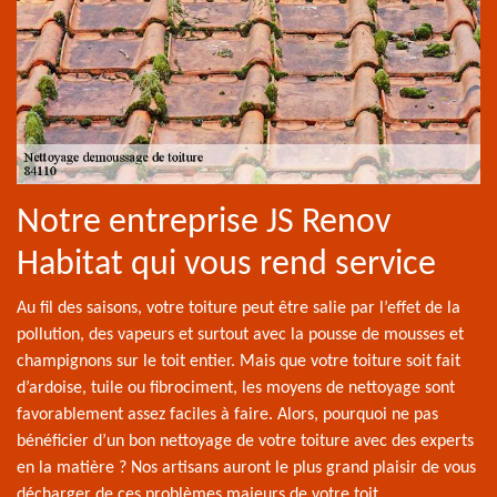
Notre entreprise JS Renov
Habitat qui vous rend service
Au fil des saisons, votre toiture peut être salie par l’effet de la
pollution, des vapeurs et surtout avec la pousse de mousses et
champignons sur le toit entier. Mais que votre toiture soit fait
d’ardoise, tuile ou fibrociment, les moyens de nettoyage sont
favorablement assez faciles à faire. Alors, pourquoi ne pas
bénéficier d’un bon nettoyage de votre toiture avec des experts
en la matière ? Nos artisans auront le plus grand plaisir de vous
décharger de ces problèmes majeurs de votre toit.