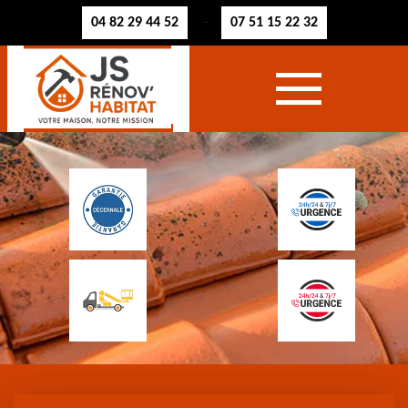
04 82 29 44 52
07 51 15 22 32
-