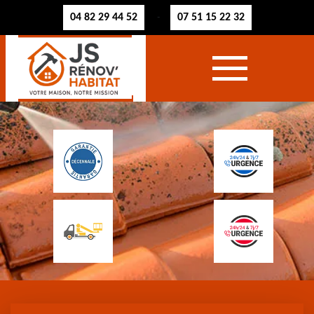
04 82 29 44 52
07 51 15 22 32
-