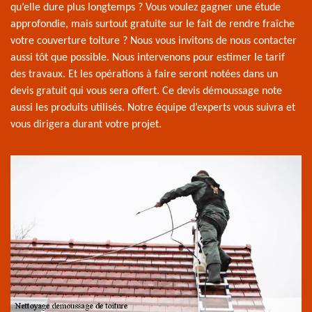
qu’elle dure plus longtemps ? Vous voulez gagner une étude
approfondie, mais surtout gratuite sur le fait de rendre fraîche
votre couverture toiture ? Nous vous invitons de nous contacter
aussi tôt que possible. Nous intervenons pour estimer le tarif
des travaux. Et les opérations à faire seront notées dans un
devis gratuit qui vous sera offert. Ce devis démoussage note
aussi les produits utilisés. Notre équipe d’experts vous suivra et
vous dirigera durant votre projet.