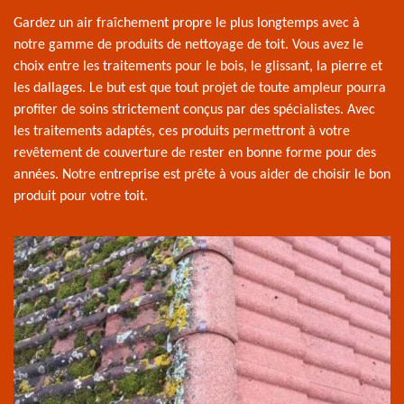
Gardez un air fraîchement propre le plus longtemps avec à
notre gamme de produits de nettoyage de toit. Vous avez le
choix entre les traitements pour le bois, le glissant, la pierre et
les dallages. Le but est que tout projet de toute ampleur pourra
profiter de soins strictement conçus par des spécialistes. Avec
les traitements adaptés, ces produits permettront à votre
revêtement de couverture de rester en bonne forme pour des
années. Notre entreprise est prête à vous aider de choisir le bon
produit pour votre toit.