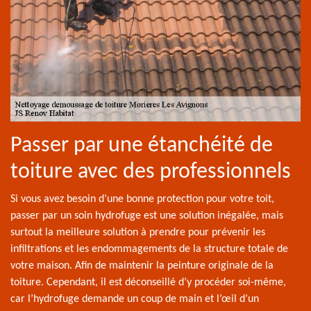
Passer par une étanchéité de
toiture avec des professionnels
Si vous avez besoin d’une bonne protection pour votre toit,
passer par un soin hydrofuge est une solution inégalée, mais
surtout la meilleure solution à prendre pour prévenir les
infiltrations et les endommagements de la structure totale de
votre maison. Afin de maintenir la peinture originale de la
toiture. Cependant, il est déconseillé d’y procéder soi-même,
car l’hydrofuge demande un coup de main et l’œil d’un