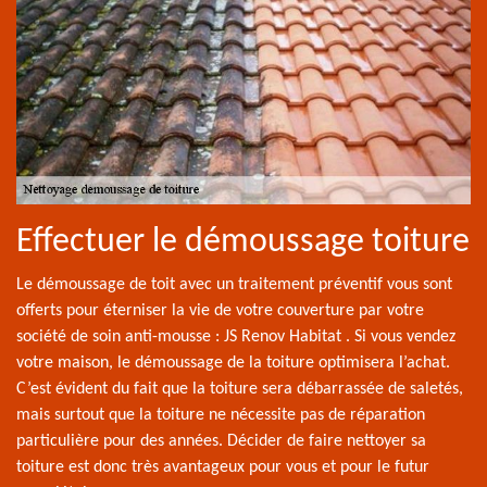
Effectuer le démoussage toiture
Le démoussage de toit avec un traitement préventif vous sont
offerts pour éterniser la vie de votre couverture par votre
société de soin anti-mousse : JS Renov Habitat . Si vous vendez
votre maison, le démoussage de la toiture optimisera l’achat.
C’est évident du fait que la toiture sera débarrassée de saletés,
mais surtout que la toiture ne nécessite pas de réparation
particulière pour des années. Décider de faire nettoyer sa
toiture est donc très avantageux pour vous et pour le futur