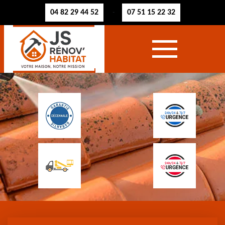
04 82 29 44 52
07 51 15 22 32
-