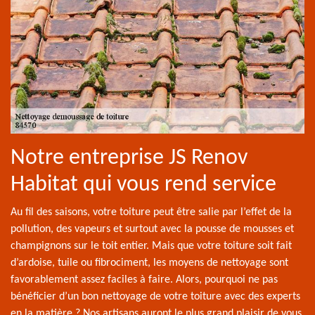
Notre entreprise JS Renov
Habitat qui vous rend service
Au fil des saisons, votre toiture peut être salie par l’effet de la
pollution, des vapeurs et surtout avec la pousse de mousses et
champignons sur le toit entier. Mais que votre toiture soit fait
d’ardoise, tuile ou fibrociment, les moyens de nettoyage sont
favorablement assez faciles à faire. Alors, pourquoi ne pas
bénéficier d’un bon nettoyage de votre toiture avec des experts
en la matière ? Nos artisans auront le plus grand plaisir de vous