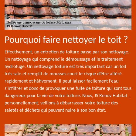
Pourquoi faire nettoyer le toit ?
Effectivement, un entretien de toiture passe par son nettoyage.
Un nettoyage qui comprend le démoussage et le traitement
hydrofuge. Un nettoyage toiture est très important car un toit
très sale et remplit de mousses court le risque d’être altéré
rapidement et hâtivement. Il peut laisser facilement l’eau
s’infiltrer et donc de provoquer une fuite de toiture qui sont tous
dangereux pour la vie de votre toiture. Nous, JS Renov Habitat ,
personnellement, veillons à débarrasser votre toiture des
saletés et déchets qui peuvent nuire à son bon état.