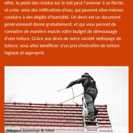
effet, le poids des résidus sur le toit peut l'amener à se fléchir,
et créer ainsi des infiltrations d’eau, qui peuvent elles-mêmes
conduire à des dégâts d'humidité. Un devis est un document
généralement donné gratuitement, et qui vous permet de
connaître de manière exacte votre budget de démoussage
d’une toiture. Grâce aux devis de notre société nettoyage de
toiture, vous allez bénéficier d’un prix d’entretien de toiture
logique et approprié.