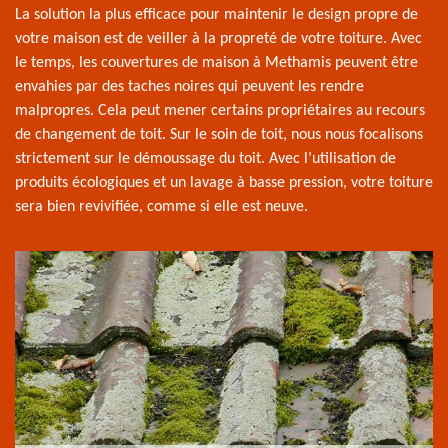
La solution la plus efficace pour maintenir le design propre de
votre maison est de veiller à la propreté de votre toiture. Avec
le temps, les couvertures de maison à Methamis peuvent être
envahies par des taches noires qui peuvent les rendre
malpropres. Cela peut mener certains propriétaires au recours
de changement de toit. Sur le soin de toit, nous nous focalisons
strictement sur le démoussage du toit. Avec l’utilisation de
produits écologiques et un lavage à basse pression, votre toiture
sera bien revivifiée, comme si elle est neuve.