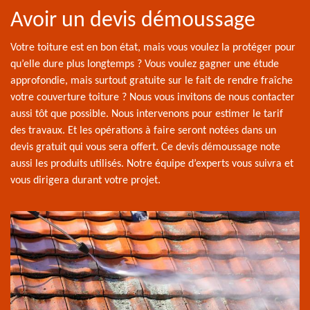
Avoir un devis démoussage
Votre toiture est en bon état, mais vous voulez la protéger pour
qu’elle dure plus longtemps ? Vous voulez gagner une étude
approfondie, mais surtout gratuite sur le fait de rendre fraîche
votre couverture toiture ? Nous vous invitons de nous contacter
aussi tôt que possible. Nous intervenons pour estimer le tarif
des travaux. Et les opérations à faire seront notées dans un
devis gratuit qui vous sera offert. Ce devis démoussage note
aussi les produits utilisés. Notre équipe d’experts vous suivra et
vous dirigera durant votre projet.