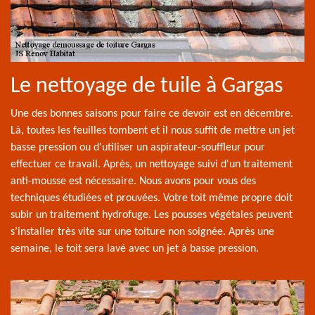
Le nettoyage de tuile à Gargas
Une des bonnes saisons pour faire ce devoir est en décembre.
Là, toutes les feuilles tombent et il nous suffit de mettre un jet
basse pression ou d'utiliser un aspirateur-souffleur pour
effectuer ce travail. Après, un nettoyage suivi d'un traitement
anti-mousse est nécessaire. Nous avons pour vous des
techniques étudiées et prouvées. Votre toit même propre doit
subir un traitement hydrofuge. Les pousses végétales peuvent
s’installer très vite sur une toiture non soignée. Après une
semaine, le toit sera lavé avec un jet à basse pression.