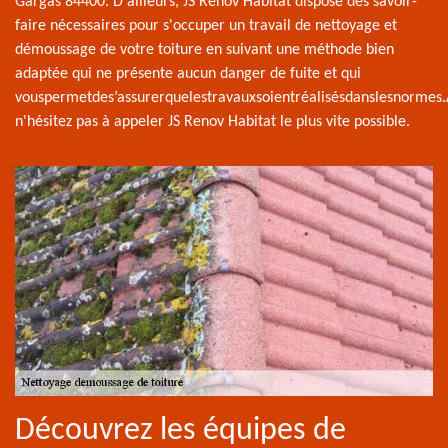
Gargas 84400. D'ailleurs, JS Renov Habitat dispose des savoir-
faire nécessaires pour s'occuper un travail de nettoyage et
démoussage de votre toiture en suivant une méthode bien
adaptée qui ne présente aucun danger de fuite et qui
vouspermetdes’assurerquelestravauxsoientréalisésdanslesnormes.
n'hésitez pas à appeler JS Renov Habitat le plus vite possible.
Découvrez les équipes de