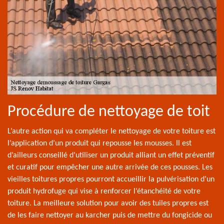
Procédure de nettoyage de toit
L’autre action qui va compléter le nettoyage de votre toiture est
l’application d’un produit qui repousse les mousses. Il est
d’ailleurs conseillé d’utiliser un produit alliant un effet préventif
et curatif pour empêcher une autre arrivée de ces pousses. Les
vieilles toitures propres pourront accueillir la pulvérisation d’un
produit hydrofuge qui vise à renforcer l’étanchéité de votre
toiture. La meilleure solution pour avoir des tuiles propres est
de les faire nettoyer au karcher puis de mettre du fongicide ou