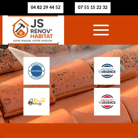
04 82 29 44 52
07 51 15 22 32
-