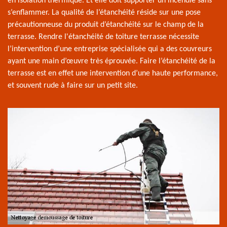
en isolation thermique. Et elle doit supporter un incendie sans
s’enflammer. La qualité de l’étanchéité réside sur une pose
précautionneuse du produit d’étanchéité sur le champ de la
terrasse. Rendre l'étanchéité de toiture terrasse nécessite
l’intervention d’une entreprise spécialisée qui a des couvreurs
ayant une main d’œuvre très éprouvée. Faire l’étanchéité de la
terrasse est en effet une intervention d’une haute performance,
et souvent rude à faire sur un petit site.