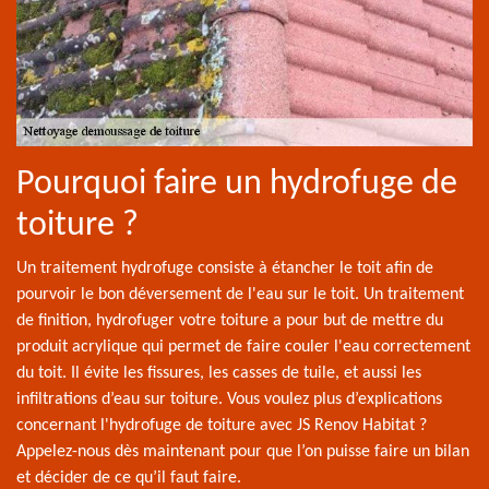
Pourquoi faire un hydrofuge de
toiture ?
Un traitement hydrofuge consiste à étancher le toit afin de
pourvoir le bon déversement de l'eau sur le toit. Un traitement
de finition, hydrofuger votre toiture a pour but de mettre du
produit acrylique qui permet de faire couler l'eau correctement
du toit. Il évite les fissures, les casses de tuile, et aussi les
infiltrations d’eau sur toiture. Vous voulez plus d’explications
concernant l'hydrofuge de toiture avec JS Renov Habitat ?
Appelez-nous dès maintenant pour que l’on puisse faire un bilan
et décider de ce qu’il faut faire.