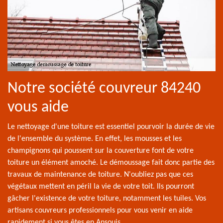
Notre société couvreur 84240
vous aide
Le nettoyage d'une toiture est essentiel pourvoir la durée de vie
de l'ensemble du système. En effet, les mousses et les
champignons qui poussent sur la couverture font de votre
toiture un élément amoché. Le démoussage fait donc partie des
travaux de maintenance de toiture. N'oubliez pas que ces
végétaux mettent en péril la vie de votre toit. Ils pourront
gâcher l'existence de votre toiture, notamment les tuiles. Vos
artisans couvreurs professionnels pour vous venir en aide
rapidement si vous êtes en Ansouis.