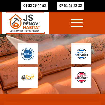
04 82 29 44 52
07 51 15 22 32
-