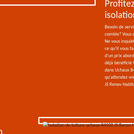
Profitez
isolati
Besoin de servi
comble? Vous d
Ne vous inquié
ce qu'il vous f
d'un prix abor
déjà bénéficié 
dans Uchaux 841
qu'attendez vou
JS Renov Habit
n