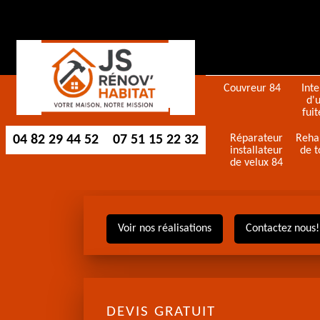
Couvreur 84
Int
d'
fuit
04 82 29 44 52
07 51 15 22 32
Réparateur
Reha
installateur
de t
de velux 84
Voir nos réalisations
Contactez nous!
DEVIS GRATUIT