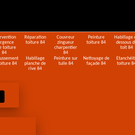
ervention
Réparation
Couvreur
Peinture
Habillage 
urgence
toiture 84
zingueur
toiture 84
dessous 
e toiture
charpentier
toit 84
84
84
ussement
Habillage
Peinture sur
Nettoyage de
Etanchéi
oiture 84
planche de
tuile 84
façade 84
toiture 8
rive 84