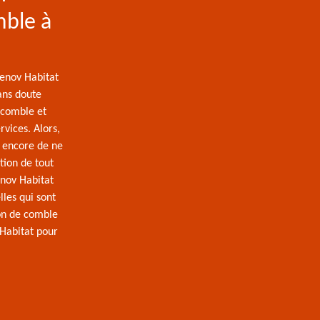
mble à
Renov Habitat
ans doute
e comble et
vices. Alors,
s encore de ne
tion de tout
enov Habitat
lles qui sont
ion de comble
 Habitat pour