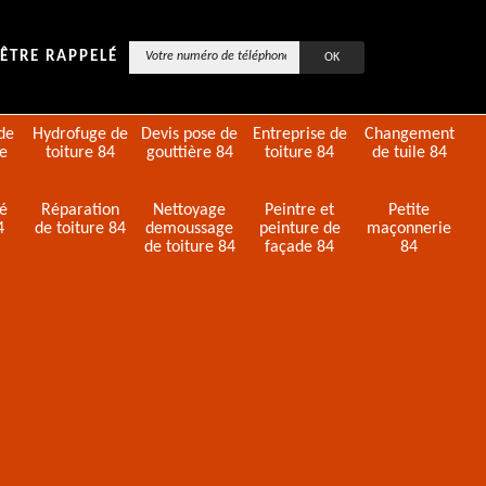
ÊTRE RAPPELÉ
de
Hydrofuge de
Devis pose de
Entreprise de
Changement
de
toiture 84
gouttière 84
toiture 84
de tuile 84
té
Réparation
Nettoyage
Peintre et
Petite
4
de toiture 84
demoussage
peinture de
maçonnerie
de toiture 84
façade 84
84