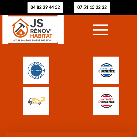
04 82 29 44 52
07 51 15 22 32
-