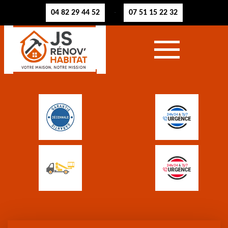
04 82 29 44 52
07 51 15 22 32
-