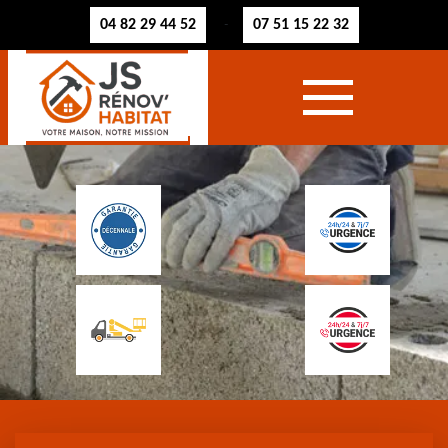
04 82 29 44 52
07 51 15 22 32
-