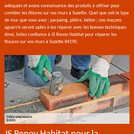
adéquats et avons connaissance des produits à utiliser pour
combler les fêlures sur vos murs à Suzette. Quel que soit le type
de mur que vous avez : parpaing, plâtre, béton ; nos maçons
aguerris seront aptes à les réparer avec les bonnes techniques.
Ainsi, faites confiance à JS Renov Habitat pour réparer les
fissures sur vos murs à Suzette 84190.