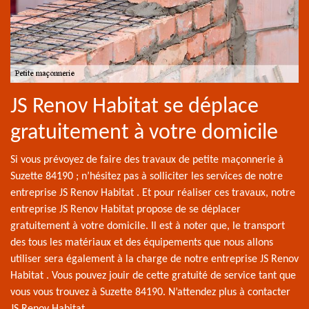
JS Renov Habitat se déplace
gratuitement à votre domicile
Si vous prévoyez de faire des travaux de petite maçonnerie à
Suzette 84190 ; n’hésitez pas à solliciter les services de notre
entreprise JS Renov Habitat . Et pour réaliser ces travaux, notre
entreprise JS Renov Habitat propose de se déplacer
gratuitement à votre domicile. Il est à noter que, le transport
des tous les matériaux et des équipements que nous allons
utiliser sera également à la charge de notre entreprise JS Renov
Habitat . Vous pouvez jouir de cette gratuité de service tant que
vous vous trouvez à Suzette 84190. N’attendez plus à contacter