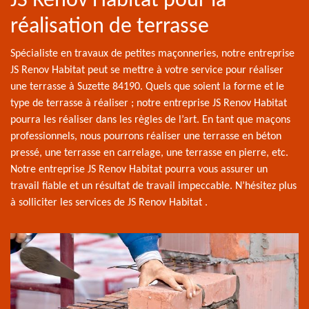
JS Renov Habitat pour la
réalisation de terrasse
Spécialiste en travaux de petites maçonneries, notre entreprise
JS Renov Habitat peut se mettre à votre service pour réaliser
une terrasse à Suzette 84190. Quels que soient la forme et le
type de terrasse à réaliser ; notre entreprise JS Renov Habitat
pourra les réaliser dans les règles de l’art. En tant que maçons
professionnels, nous pourrons réaliser une terrasse en béton
pressé, une terrasse en carrelage, une terrasse en pierre, etc.
Notre entreprise JS Renov Habitat pourra vous assurer un
travail fiable et un résultat de travail impeccable. N’hésitez plus
à solliciter les services de JS Renov Habitat .