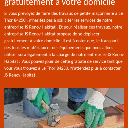
gratuitement à votre domicile
Si vous prévoyez de faire des travaux de petite maçonnerie à Le
Thor 84250 ; n’hésitez pas à solliciter les services de notre
entreprise JS Renov Habitat . Et pour réaliser ces travaux, notre
entreprise JS Renov Habitat propose de se déplacer
gratuitement à votre domicile. Il est à noter que, le transport
des tous les matériaux et des équipements que nous allons
utiliser sera également à la charge de notre entreprise JS Renov
Habitat . Vous pouvez jouir de cette gratuité de service tant que
vous vous trouvez à Le Thor 84250. N’attendez plus à contacter
JS Renov Habitat .