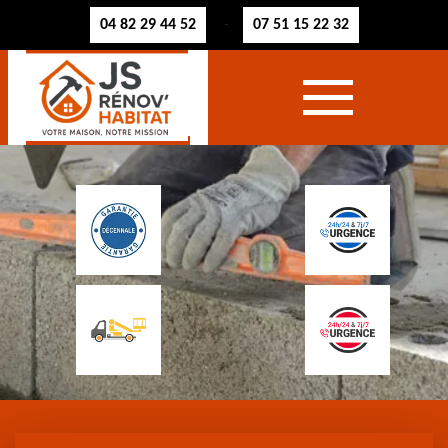
04 82 29 44 52
07 51 15 22 32
-