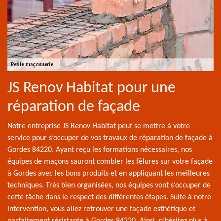
JS Renov Habitat pour une
réparation de façade
Notre entreprise JS Renov Habitat peut se mettre à votre
service pour s’occuper de vos travaux de réparation de façade à
Gordes 84220. Ayant reçu les formations nécessaires, nos
équipes de maçons sauront combler les fêlures sur votre façade
à Gordes avec les bons produits et en appliquant les meilleures
techniques. Très bien organisées, nos équipes vont s’occuper de
cette tâche dans le respect des différentes étapes. Suite à notre
intervention, vous allez retrouver une façade esthétique et