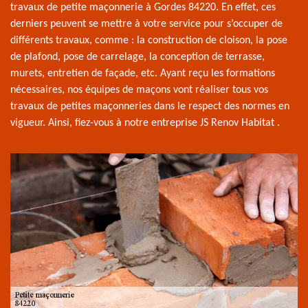
travaux de petite maçonnerie à Gordes 84220. En effet, ces
derniers peuvent se mettre à votre service pour s’occuper de
différents travaux, comme : la construction de cloison, la pose
de plafond, pose de carrelage, la conception de terrasse,
murets, entretien de façade, etc. Ayant reçu les formations
nécessaires, nos équipes de maçons vont réaliser tous vos
travaux de petites maçonneries dans le respect des normes en
vigueur. Ainsi, fiez-vous à notre entreprise JS Renov Habitat .