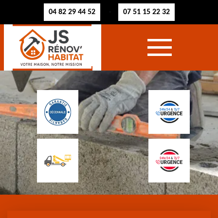
04 82 29 44 52
07 51 15 22 32
-