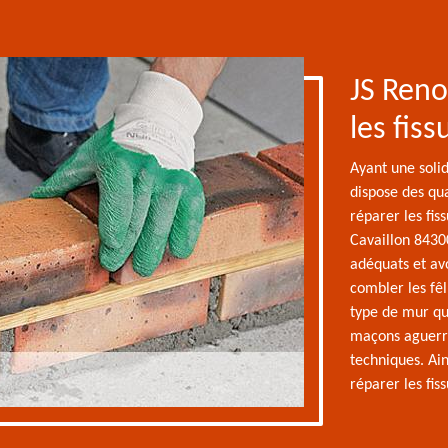
JS Reno
les fis
Ayant une soli
dispose des qu
réparer les fis
Cavaillon 84300
adéquats et avo
combler les fêl
type de mur que
maçons aguerri
techniques. Ain
réparer les fis