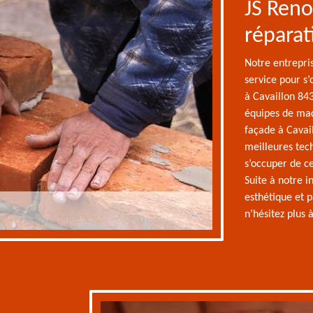
JS Reno
réparat
Notre entrepri
service pour s
à Cavaillon 84
équipes de maç
façade à Cavail
meilleures tec
s’occuper de ce
Suite à notre i
esthétique et p
n’hésitez plus 