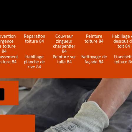
ervention
Réparation
Couvreur
Peinture
Habillage 
urgence
toiture 84
zingueur
toiture 84
dessous 
e toiture
charpentier
toit 84
84
84
ussement
Habillage
Peinture sur
Nettoyage de
Etanchéi
oiture 84
planche de
tuile 84
façade 84
toiture 8
rive 84