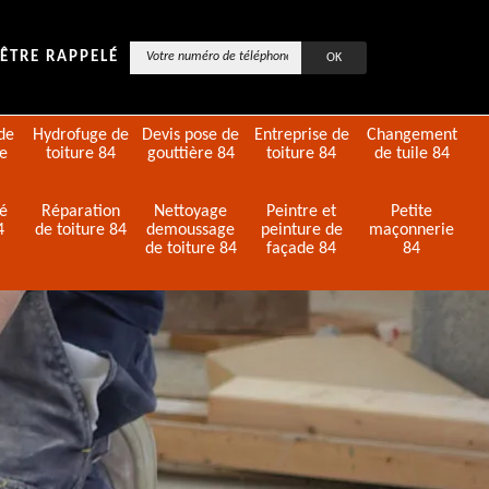
ÊTRE RAPPELÉ
de
Hydrofuge de
Devis pose de
Entreprise de
Changement
de
toiture 84
gouttière 84
toiture 84
de tuile 84
té
Réparation
Nettoyage
Peintre et
Petite
4
de toiture 84
demoussage
peinture de
maçonnerie
de toiture 84
façade 84
84