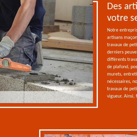
Des art
votre s
Notre entrepris
artisans maçon
travaux de pet
derniers peuve
différents trav
de plafond, pos
murets, entreti
nécessaires, n
travaux de pet
vigueur. Ainsi,