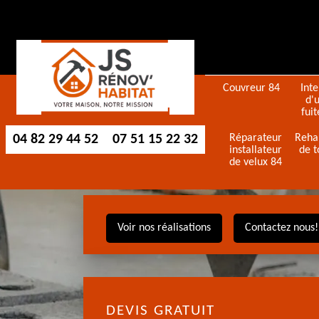
Couvreur 84
Int
d'
fuit
04 82 29 44 52
07 51 15 22 32
Réparateur
Reha
installateur
de t
de velux 84
Voir nos réalisations
Contactez nous!
DEVIS GRATUIT