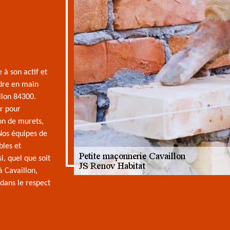
 à son actif et
dre en main
llon 84300.
ir pour
on de murets,
 Nos équipes de
bles et
i, quel que soit
à Cavaillon,
dans le respect