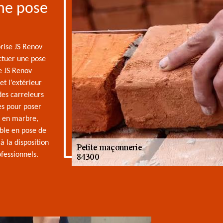
une pose
prise JS Renov
ectuer une pose
e JS Renov
et l’extérieur
des carreleurs
es pour poser
, en marbre,
able en pose de
à la disposition
fessionnels.