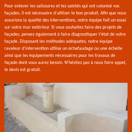
Pour enlever les salissures et les saletés qui ont colonisé vos
façades, il est nécessaire d'utiliser le bon produit. Afin que nous
assurions la qualité des interventions, notre équipe fait un essai
sur votre mur extérieur. Si vous souhaitez faire des projets de
façades, pensez également à faire diagnostiquer l'état de votre
façade. Disposant les méthodes adéquates, notre équipe
ravaleur d'intervention utilise un échafaudage ou une échelle
ainsi que les équipements nécessaires pour les travaux de
façade dont vous aurez besoin. N'hésitez pas à nous faire appel,
le devis est gratuit.