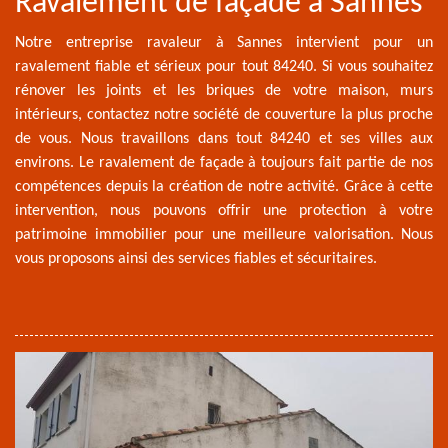
Ravalement de façade à Sannes
Notre entreprise ravaleur à Sannes intervient pour un
ravalement fiable et sérieux pour tout 84240. Si vous souhaitez
rénover les joints et les briques de votre maison, murs
intérieurs, contactez notre société de couverture la plus proche
de vous. Nous travaillons dans tout 84240 et ses villes aux
environs. Le ravalement de façade à toujours fait partie de nos
compétences depuis la création de notre activité. Grâce à cette
intervention, nous pouvons offrir une protection à votre
patrimoine immobilier pour une meilleure valorisation. Nous
vous proposons ainsi des services fiables et sécuritaires.