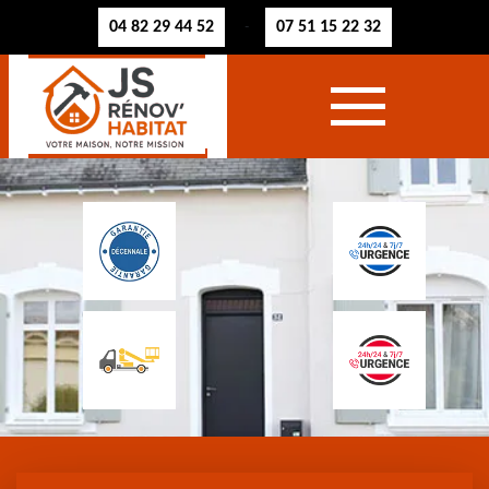
04 82 29 44 52
07 51 15 22 32
-