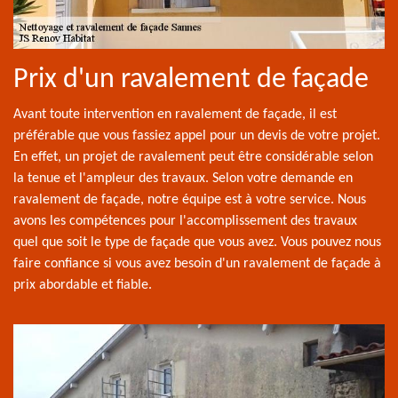
Prix d'un ravalement de façade
Avant toute intervention en ravalement de façade, il est
préférable que vous fassiez appel pour un devis de votre projet.
En effet, un projet de ravalement peut être considérable selon
la tenue et l'ampleur des travaux. Selon votre demande en
ravalement de façade, notre équipe est à votre service. Nous
avons les compétences pour l'accomplissement des travaux
quel que soit le type de façade que vous avez. Vous pouvez nous
faire confiance si vous avez besoin d'un ravalement de façade à
prix abordable et fiable.