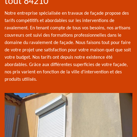
tout 84210
Notre entreprise spécialisée en travaux de façade propose des
tarifs compétitifs et abordables sur les interventions de
ravalement. En tenant compte de tous vos besoins, nos artisans
couvreurs ont suivi des formations professionnelles dans le
domaine du ravalement de façade. Nous faisons tout pour faire
de votre projet une satisfaction pour votre maison quel que soit
votre budget. Nos tarifs ont depuis notre existence été
abordables. Grâce aux différentes superficies de votre façade,
nos prix varient en fonction de la ville d'intervention et des
produits utilisés.