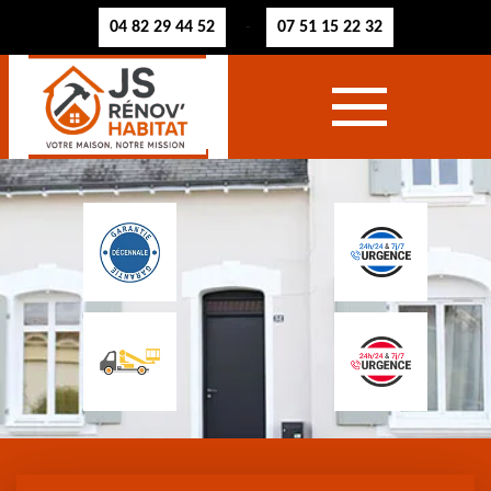
04 82 29 44 52
07 51 15 22 32
-