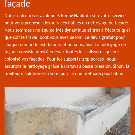
façade
Notre entreprise ravaleur JS Renov Habitat est à votre service
pour vous proposer des services fiables en nettoyage de façade.
Nous sommes une équipe très dynamique et très à l’écoute quel
que soit le travail dont vous avez besoin. Le devis gratuit pour
chaque demande est détaillé et personnalisé. Le nettoyage de
façade consiste ainsi à enlever toutes les salissures qui ont
colonisé vos façades. Pour les supports trop poreux, nous
assurons le nettoyage grâce à un tuyau basse pression. Sinon, la
meilleure solution est de recourir à une méthode plus fiable.