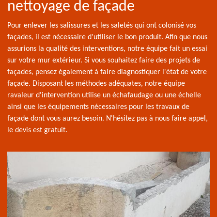
nettoyage de façade
Pour enlever les salissures et les saletés qui ont colonisé vos
façades, il est nécessaire d'utiliser le bon produit. Afin que nous
assurions la qualité des interventions, notre équipe fait un essai
sur votre mur extérieur. Si vous souhaitez faire des projets de
façades, pensez également à faire diagnostiquer l'état de votre
façade. Disposant les méthodes adéquates, notre équipe
ravaleur d'intervention utilise un échafaudage ou une échelle
ainsi que les équipements nécessaires pour les travaux de
façade dont vous aurez besoin. N'hésitez pas à nous faire appel,
le devis est gratuit.