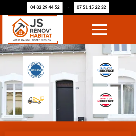
04 82 29 44 52
07 51 15 22 32
-