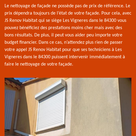
Le nettoyage de façade ne possède pas de prix de référence. Le
prix dépendra toujours de l’état de votre façade. Pour cela, avec
JS Renov Habitat qui se siège Les Vigneres dans le 84300 vous
pouvez bénéficiez des prestations moins cher mais avec des
bons résultats. De plus, il peut vous aider peu importe votre
budget financier. Dans ce cas, n’attendez plus rien de passer
votre appel JS Renov Habitat pour que ses techniciens à Les
Vigneres dans le 84300 puissent intervenir immédiatement à
faire le nettoyage de votre façade.