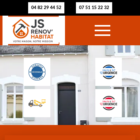
04 82 29 44 52
07 51 15 22 32
-