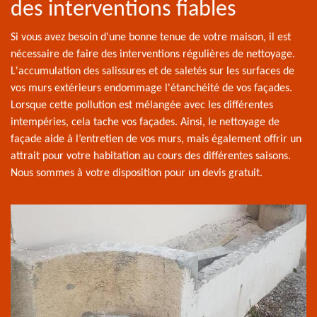
des interventions fiables
Si vous avez besoin d'une bonne tenue de votre maison, il est
nécessaire de faire des interventions régulières de nettoyage.
L'accumulation des salissures et de saletés sur les surfaces de
vos murs extérieurs endommage l'étanchéité de vos façades.
Lorsque cette pollution est mélangée avec les différentes
intempéries, cela tache vos façades. Ainsi, le nettoyage de
façade aide à l’entretien de vos murs, mais également offrir un
attrait pour votre habitation au cours des différentes saisons.
Nous sommes à votre disposition pour un devis gratuit.