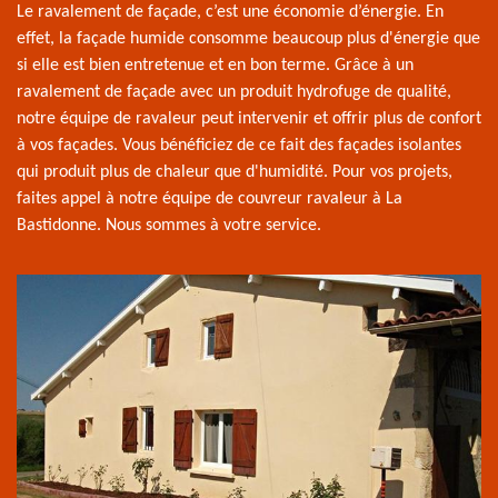
Le ravalement de façade, c’est une économie d’énergie. En
effet, la façade humide consomme beaucoup plus d'énergie que
si elle est bien entretenue et en bon terme. Grâce à un
ravalement de façade avec un produit hydrofuge de qualité,
notre équipe de ravaleur peut intervenir et offrir plus de confort
à vos façades. Vous bénéficiez de ce fait des façades isolantes
qui produit plus de chaleur que d'humidité. Pour vos projets,
faites appel à notre équipe de couvreur ravaleur à La
Bastidonne. Nous sommes à votre service.