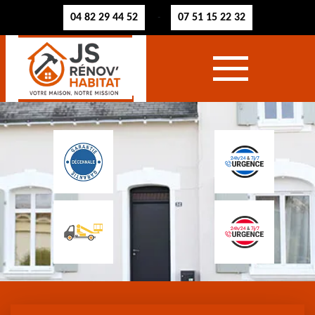
04 82 29 44 52
07 51 15 22 32
-