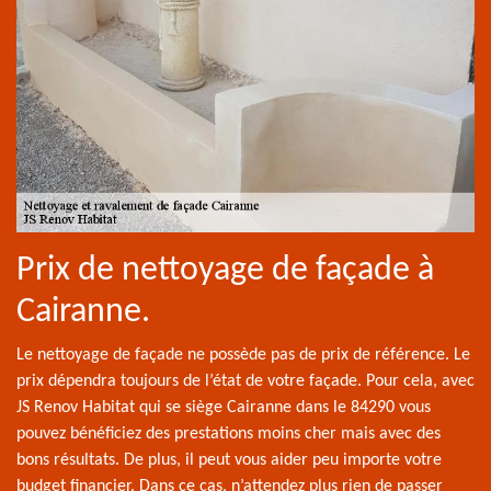
Prix de nettoyage de façade à
Cairanne.
Le nettoyage de façade ne possède pas de prix de référence. Le
prix dépendra toujours de l’état de votre façade. Pour cela, avec
JS Renov Habitat qui se siège Cairanne dans le 84290 vous
pouvez bénéficiez des prestations moins cher mais avec des
bons résultats. De plus, il peut vous aider peu importe votre
budget financier. Dans ce cas, n’attendez plus rien de passer