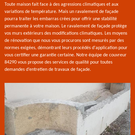
Toute maison fait face à des agressions climatiques et aux
variations de température. Mais un ravalement de façade
pourra traiter les embarras crées pour offrir une stabilité
permanente à votre maison. Le ravalement de façade protège
vos murs extérieurs des modifications climatiques. Les moyens
de rénovation que nous vous procurons sont mesurés par des
normes exigées, démontrant leurs procédés d'application pour
vous certifier une garantie certaine. Notre équipe de couvreur
84290 vous propose des services de qualité pour toutes
demandes d’entretien de travaux de façade.