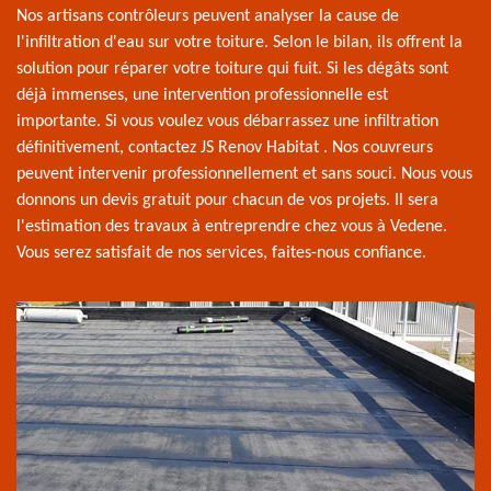
Nos artisans contrôleurs peuvent analyser la cause de
l'infiltration d'eau sur votre toiture. Selon le bilan, ils offrent la
solution pour réparer votre toiture qui fuit. Si les dégâts sont
déjà immenses, une intervention professionnelle est
importante. Si vous voulez vous débarrassez une infiltration
définitivement, contactez JS Renov Habitat . Nos couvreurs
peuvent intervenir professionnellement et sans souci. Nous vous
donnons un devis gratuit pour chacun de vos projets. Il sera
l'estimation des travaux à entreprendre chez vous à Vedene.
Vous serez satisfait de nos services, faites-nous confiance.