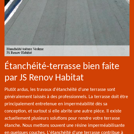
Étanchéité-terrasse bien faite
par JS Renov Habitat
Plutôt ardus, les travaux d'étanchéité d'une terrasse sont
généralement laissés à des professionnels. La terrasse doit être
principalement entretenue en imperméabilité dès sa
conception, et surtout si elle abrite une autre pièce. Il existe
actuellement plusieurs solutions pour rendre votre terrasse
étanche. Nous mettons souvent une résine imperméabilisante
en quelques couches. L'étanchéité d'une terrasse contribue à