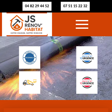
04 82 29 44 52
07 51 15 22 32
-