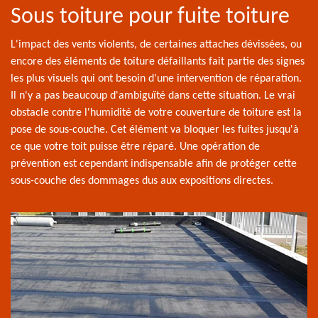
Sous toiture pour fuite toiture
L'impact des vents violents, de certaines attaches dévissées, ou
encore des éléments de toiture défaillants fait partie des signes
les plus visuels qui ont besoin d'une intervention de réparation.
Il n'y a pas beaucoup d'ambiguïté dans cette situation. Le vrai
obstacle contre l'humidité de votre couverture de toiture est la
pose de sous-couche. Cet élément va bloquer les fuites jusqu'à
ce que votre toit puisse être réparé. Une opération de
prévention est cependant indispensable afin de protéger cette
sous-couche des dommages dus aux expositions directes.