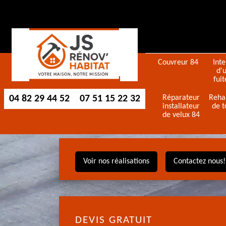
Couvreur 84
Int
d'
fuit
04 82 29 44 52
07 51 15 22 32
Réparateur
Reha
installateur
de t
de velux 84
Voir nos réalisations
Contactez nous!
DEVIS GRATUIT