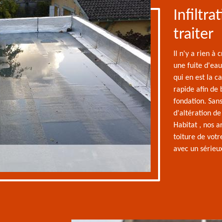
Infiltra
traiter
Il n'y a rien à
une fuite d'ea
qui en est la c
rapide afin de b
fondation. Sans
d'altération de
Habitat , nos a
toiture de vot
avec un sérieu