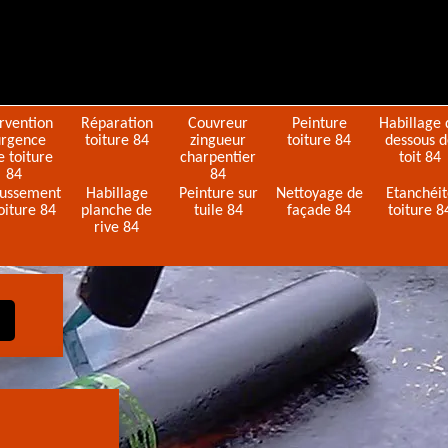
ervention
Réparation
Couvreur
Peinture
Habillage 
urgence
toiture 84
zingueur
toiture 84
dessous 
e toiture
charpentier
toit 84
84
84
ussement
Habillage
Peinture sur
Nettoyage de
Etanchéi
oiture 84
planche de
tuile 84
façade 84
toiture 8
rive 84