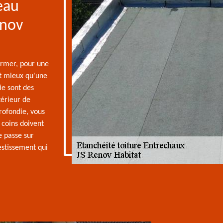
'eau
enov
rmer, pour une
ut mieux qu'une
ie sont des
térieur de
rofondie, vous
 coins doivent
e passe sur
estissement qui