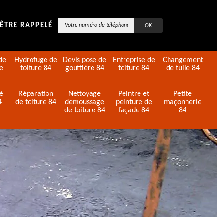
ÊTRE RAPPELÉ
de
Hydrofuge de
Devis pose de
Entreprise de
Changement
de
toiture 84
gouttière 84
toiture 84
de tuile 84
té
Réparation
Nettoyage
Peintre et
Petite
4
de toiture 84
demoussage
peinture de
maçonnerie
de toiture 84
façade 84
84