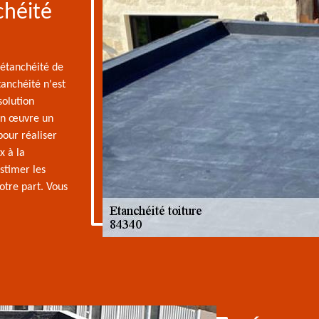
chéité
'étanchéité de
tanchéité n'est
solution
en œuvre un
pour réaliser
x à la
stimer les
votre part. Vous