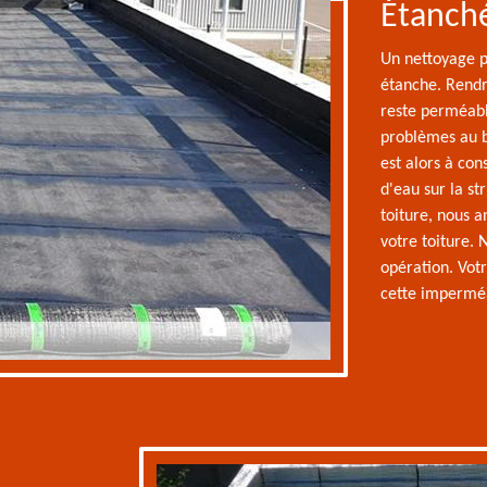
Étanché
Un nettoyage p
étanche. Rendre
reste perméabl
problèmes au b
est alors à cons
d'eau sur la s
toiture, nous 
votre toiture. 
opération. Vot
cette imperméa