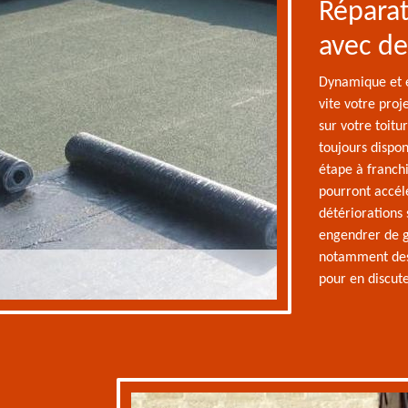
Réparat
avec de
Dynamique et e
vite votre proj
sur votre toitu
toujours dispon
étape à franchi
pourront accélé
détériorations 
engendrer de g
notamment des 
pour en discute