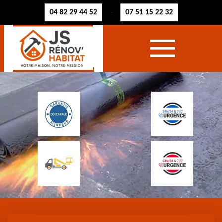
04 82 29 44 52
07 51 15 22 32
-