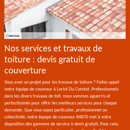
Nos services et travaux de
toiture : devis gratuit de
couverture
Vous avez un projet pour les travaux de toiture ? Faites appel
notre équipe de couvreur à Loriol Du Comtat. Professionnels
dans les divers travaux de toit, nous sommes aguerris et
perfectionnés pour offrir les meilleurs services pour chaque
demande. Que vous soyez particulier, professionnel ou
collectivité, notre équipe de couvreur 84870 met à votre
disposition des gammes de service à devis gratuit. Pour cela,