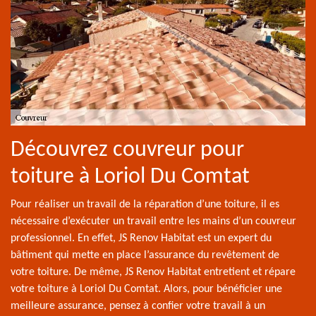
Découvrez couvreur pour
toiture à Loriol Du Comtat
Pour réaliser un travail de la réparation d’une toiture, il es
nécessaire d’exécuter un travail entre les mains d’un couvreur
professionnel. En effet, JS Renov Habitat est un expert du
bâtiment qui mette en place l’assurance du revêtement de
votre toiture. De même, JS Renov Habitat entretient et répare
votre toiture à Loriol Du Comtat. Alors, pour bénéficier une
meilleure assurance, pensez à confier votre travail à un