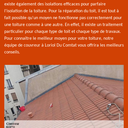
existe également des isolations efficaces pour parfaire
l'isolation de la toiture. Pour la réparation du toit, il est tout à
fait possible qu'un moyen ne fonctionne pas correctement pour
une toiture comme à une autre. En effet, il existe un traitement
particulier pour chaque type de toit et chaque type de travaux.
Pour connaître le meilleur moyen pour votre toiture, notre
équipe de couvreur à Loriol Du Comtat vous offrira les meilleurs
conseils.