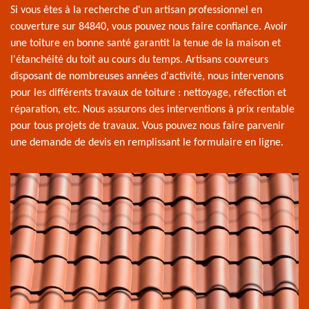
Si vous êtes à la recherche d'un artisan professionnel en
couverture sur 84840, vous pouvez nous faire confiance. Avoir
une toiture en bonne santé garantit la tenue de la maison et
l'étanchéité du toit au cours du temps. Artisans couvreurs
disposant de nombreuses années d'activité, nous intervenons
pour les différents travaux de toiture : nettoyage, réfection et
réparation, etc. Nous assurons des interventions à prix rentable
pour tous projets de travaux. Vous pouvez nous faire parvenir
une demande de devis en remplissant le formulaire en ligne.