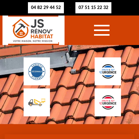
04 82 29 44 52
07 51 15 22 32
-