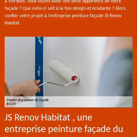
à Vitrolles. Vous voulez avoir une belle apparence de votre
façade ? Que celle-ci soit à la fois design et éclatante ? Alors,
confier votre projet à l’entreprise peinture façade JS Renov
Habitat .
JS Renov Habitat , une
entreprise peinture façade du