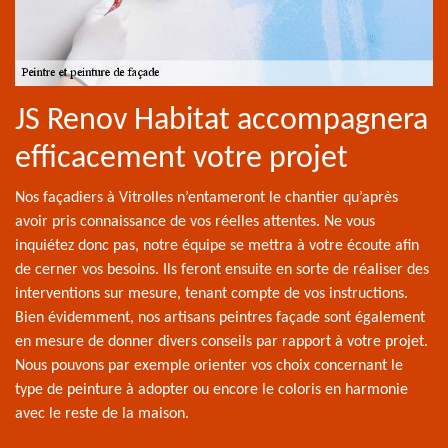
JS Renov Habitat accompagnera
efficacement votre projet
Nos façadiers à Vitrolles n’entameront le chantier qu’après
avoir pris connaissance de vos réelles attentes. Ne vous
inquiétez donc pas, notre équipe se mettra à votre écoute afin
de cerner vos besoins. Ils feront ensuite en sorte de réaliser des
interventions sur mesure, tenant compte de vos instructions.
Bien évidemment, nos artisans peintres façade sont également
en mesure de donner divers conseils par rapport à votre projet.
Nous pouvons par exemple orienter vos choix concernant le
type de peinture à adopter ou encore le coloris en harmonie
avec le reste de la maison.