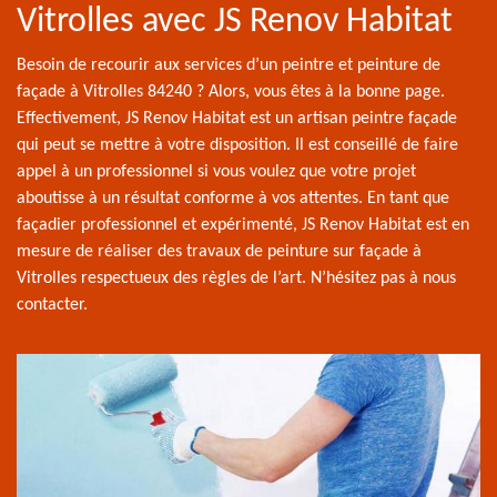
Vitrolles avec JS Renov Habitat
Besoin de recourir aux services d’un peintre et peinture de
façade à Vitrolles 84240 ? Alors, vous êtes à la bonne page.
Effectivement, JS Renov Habitat est un artisan peintre façade
qui peut se mettre à votre disposition. Il est conseillé de faire
appel à un professionnel si vous voulez que votre projet
aboutisse à un résultat conforme à vos attentes. En tant que
façadier professionnel et expérimenté, JS Renov Habitat est en
mesure de réaliser des travaux de peinture sur façade à
Vitrolles respectueux des règles de l’art. N’hésitez pas à nous
contacter.