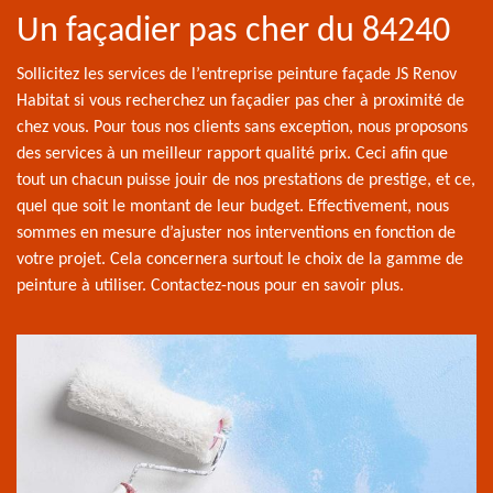
Un façadier pas cher du 84240
Sollicitez les services de l’entreprise peinture façade JS Renov
Habitat si vous recherchez un façadier pas cher à proximité de
chez vous. Pour tous nos clients sans exception, nous proposons
des services à un meilleur rapport qualité prix. Ceci afin que
tout un chacun puisse jouir de nos prestations de prestige, et ce,
quel que soit le montant de leur budget. Effectivement, nous
sommes en mesure d’ajuster nos interventions en fonction de
votre projet. Cela concernera surtout le choix de la gamme de
peinture à utiliser. Contactez-nous pour en savoir plus.