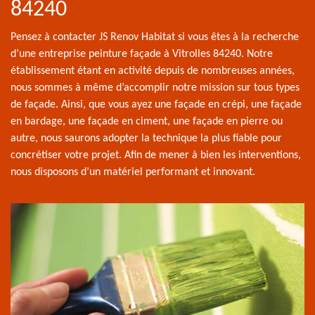
84240
Pensez à contacter JS Renov Habitat si vous êtes à la recherche
d’une entreprise peinture façade à Vitrolles 84240. Notre
établissement étant en activité depuis de nombreuses années,
nous sommes à même d’accomplir notre mission sur tous types
de façade. Ainsi, que vous ayez une façade en crépi, une façade
en bardage, une façade en ciment, une façade en pierre ou
autre, nous saurons adopter la technique la plus fiable pour
concrétiser votre projet. Afin de mener à bien les interventions,
nous disposons d’un matériel performant et innovant.