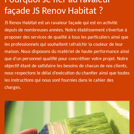
façade JS Renov Habitat ?
JS Renov Habitat est un ravaleur façade qui est en activité
depuis de nombreuses années. Notre établissement s’évertue à
proposer des services de qualité à tous les particuliers ainsi que
les professionnels qui souhaitent rafraîchir la couleur de leur
maison. Nous disposons du matériel de haute performance ainsi
que d’un personnel qualifié pour concrétiser votre projet. Notre
objectif étant de satisfaire les besoins de chacun de nos clients,
nous respectons le délai d’exécution du chantier ainsi que toutes
les instructions qui nous sont fournies dans le cahier des
charges.