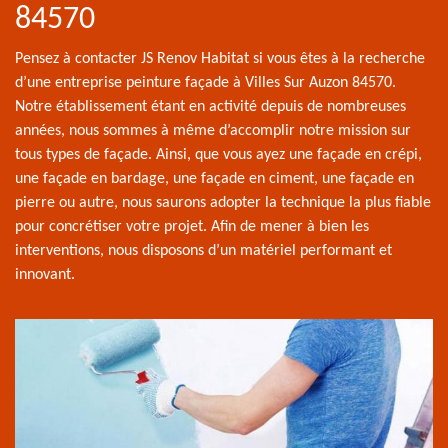
84570
Pensez à contacter JS Renov Habitat si vous êtes à la recherche
d’une entreprise peinture façade à Villes Sur Auzon 84570.
Notre établissement étant en activité depuis de nombreuses
années, nous sommes à même d’accomplir notre mission sur
tous types de façade. Ainsi, que vous ayez une façade en crépi,
une façade en bardage, une façade en ciment, une façade en
pierre ou autre, nous saurons adopter la technique la plus fiable
pour concrétiser votre projet. Afin de mener à bien les
interventions, nous disposons d’un matériel performant et
innovant.