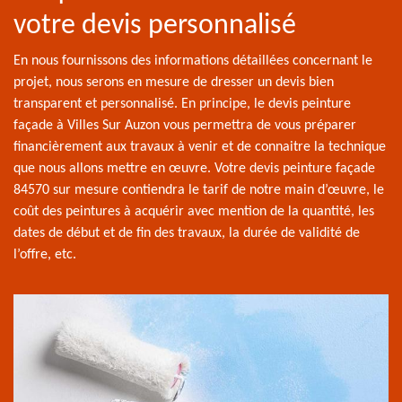
votre devis personnalisé
En nous fournissons des informations détaillées concernant le
projet, nous serons en mesure de dresser un devis bien
transparent et personnalisé. En principe, le devis peinture
façade à Villes Sur Auzon vous permettra de vous préparer
financièrement aux travaux à venir et de connaitre la technique
que nous allons mettre en œuvre. Votre devis peinture façade
84570 sur mesure contiendra le tarif de notre main d’œuvre, le
coût des peintures à acquérir avec mention de la quantité, les
dates de début et de fin des travaux, la durée de validité de
l’offre, etc.