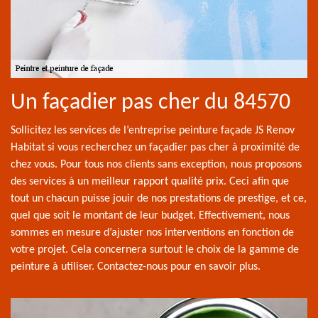
Un façadier pas cher du 84570
Sollicitez les services de l’entreprise peinture façade JS Renov
Habitat si vous recherchez un façadier pas cher à proximité de
chez vous. Pour tous nos clients sans exception, nous proposons
des services à un meilleur rapport qualité prix. Ceci afin que
tout un chacun puisse jouir de nos prestations de prestige, et ce,
quel que soit le montant de leur budget. Effectivement, nous
sommes en mesure d’ajuster nos interventions en fonction de
votre projet. Cela concernera surtout le choix de la gamme de
peinture à utiliser. Contactez-nous pour en savoir plus.