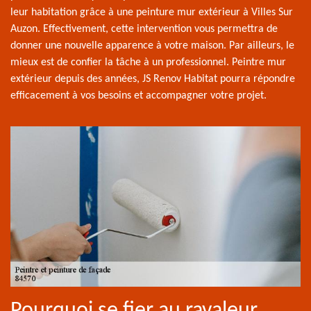
leur habitation grâce à une peinture mur extérieur à Villes Sur
Auzon. Effectivement, cette intervention vous permettra de
donner une nouvelle apparence à votre maison. Par ailleurs, le
mieux est de confier la tâche à un professionnel. Peintre mur
extérieur depuis des années, JS Renov Habitat pourra répondre
efficacement à vos besoins et accompagner votre projet.
Pourquoi se fier au ravaleur