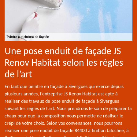
Une pose enduit de façade JS
Renov Habitat selon les règles
de l’art
En tant que peintre en façade à Sivergues qui exerce depuis
plusieurs années, l’entreprise JS Renov Habitat est apte à
réaliser des travaux de pose enduit de façade à Sivergues
suivant les règles de l’art. Nous prendrons le soin de préparer la
chaux pour que la composition nous permette de réaliser le
crépi de votre choix. Selon vos convenances, nous pourrons
réaliser une pose enduit de façade 84400 à finition talochée, à