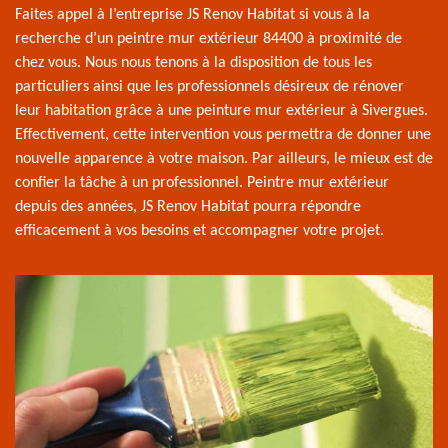
Faites appel à l’entreprise JS Renov Habitat si vous à la
recherche d’un peintre mur extérieur 84400 à proximité de
chez vous. Nous nous tenons à la disposition de tous les
particuliers ainsi que les professionnels désireux de rénover
leur habitation grâce à une peinture mur extérieur à Sivergues.
Effectivement, cette intervention vous permettra de donner une
nouvelle apparence à votre maison. Par ailleurs, le mieux est de
confier la tâche à un professionnel. Peintre mur extérieur
depuis des années, JS Renov Habitat pourra répondre
efficacement à vos besoins et accompagner votre projet.