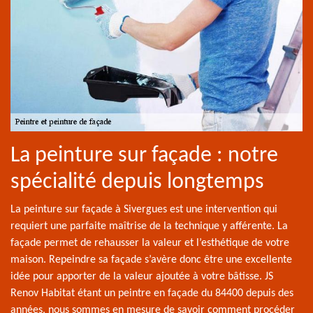
La peinture sur façade : notre
spécialité depuis longtemps
La peinture sur façade à Sivergues est une intervention qui
requiert une parfaite maîtrise de la technique y afférente. La
façade permet de rehausser la valeur et l’esthétique de votre
maison. Repeindre sa façade s’avère donc être une excellente
idée pour apporter de la valeur ajoutée à votre bâtisse. JS
Renov Habitat étant un peintre en façade du 84400 depuis des
années, nous sommes en mesure de savoir comment procéder