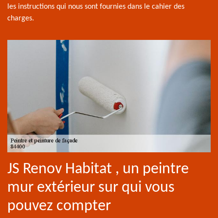
les instructions qui nous sont fournies dans le cahier des
charges.
JS Renov Habitat , un peintre
mur extérieur sur qui vous
pouvez compter