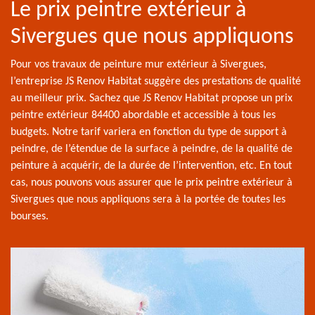
Le prix peintre extérieur à
Sivergues que nous appliquons
Pour vos travaux de peinture mur extérieur à Sivergues,
l’entreprise JS Renov Habitat suggère des prestations de qualité
au meilleur prix. Sachez que JS Renov Habitat propose un prix
peintre extérieur 84400 abordable et accessible à tous les
budgets. Notre tarif variera en fonction du type de support à
peindre, de l’étendue de la surface à peindre, de la qualité de
peinture à acquérir, de la durée de l’intervention, etc. En tout
cas, nous pouvons vous assurer que le prix peintre extérieur à
Sivergues que nous appliquons sera à la portée de toutes les
bourses.