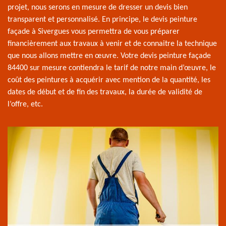
projet, nous serons en mesure de dresser un devis bien
transparent et personnalisé. En principe, le devis peinture
façade à Sivergues vous permettra de vous préparer
financièrement aux travaux à venir et de connaitre la technique
que nous allons mettre en œuvre. Votre devis peinture façade
84400 sur mesure contiendra le tarif de notre main d’œuvre, le
coût des peintures à acquérir avec mention de la quantité, les
dates de début et de fin des travaux, la durée de validité de
l’offre, etc.