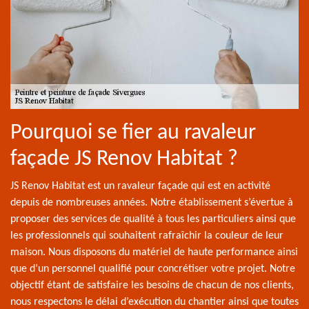
Pourquoi se fier au ravaleur
façade JS Renov Habitat ?
JS Renov Habitat est un ravaleur façade qui est en activité
depuis de nombreuses années. Notre établissement s’évertue à
proposer des services de qualité à tous les particuliers ainsi que
les professionnels qui souhaitent rafraîchir la couleur de leur
maison. Nous disposons du matériel de haute performance ainsi
que d’un personnel qualifié pour concrétiser votre projet. Notre
objectif étant de satisfaire les besoins de chacun de nos clients,
nous respectons le délai d’exécution du chantier ainsi que toutes