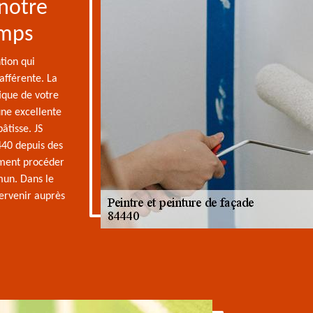
 notre
emps
tion qui
afférente. La
ique de votre
une excellente
âtisse. JS
440 depuis des
ment procéder
mun. Dans le
tervenir auprès