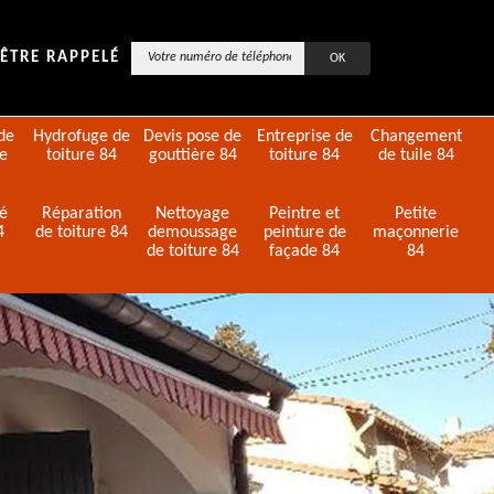
ÊTRE RAPPELÉ
de
Hydrofuge de
Devis pose de
Entreprise de
Changement
de
toiture 84
gouttière 84
toiture 84
de tuile 84
té
Réparation
Nettoyage
Peintre et
Petite
4
de toiture 84
demoussage
peinture de
maçonnerie
de toiture 84
façade 84
84