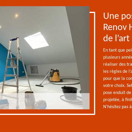
Une pos
Renov H
de l’art
En tant que pe
plusieurs année
réaliser des t
les règles de l
pour que la co
votre choix. S
pose enduit de 
projetée, à fini
N’hésitez pas à