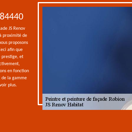
 84440
açade JS Renov
 à proximité de
 nous proposons
Ceci afin que
 prestige, et
ectivement,
ons en fonction
ix de la gamme
voir plus.