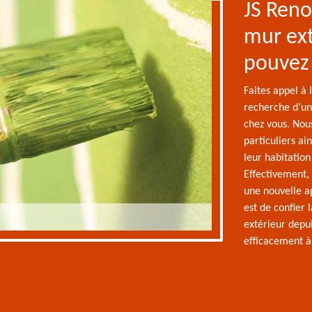
JS Reno
mur ext
pouvez
Faites appel à 
recherche d’un
chez vous. Nous
particuliers ai
leur habitatio
Effectivement,
une nouvelle a
est de confier 
extérieur depu
efficacement à