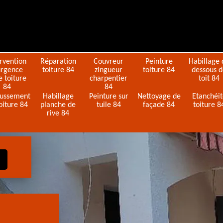
ervention
Réparation
Couvreur
Peinture
Habillage 
urgence
toiture 84
zingueur
toiture 84
dessous 
e toiture
charpentier
toit 84
84
84
ussement
Habillage
Peinture sur
Nettoyage de
Etanchéi
oiture 84
planche de
tuile 84
façade 84
toiture 8
rive 84