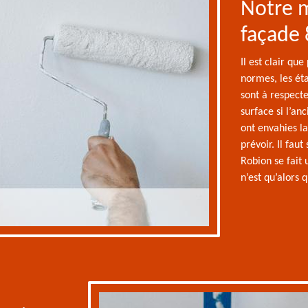
Notre 
façade
Il est clair qu
normes, les ét
sont à respecte
surface si l’an
ont envahies la
prévoir. Il fau
Robion se fait
n’est qu’alors 