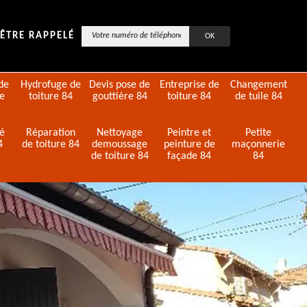
ÊTRE RAPPELÉ
de
Hydrofuge de
Devis pose de
Entreprise de
Changement
de
toiture 84
gouttière 84
toiture 84
de tuile 84
té
Réparation
Nettoyage
Peintre et
Petite
4
de toiture 84
demoussage
peinture de
maçonnerie
de toiture 84
façade 84
84