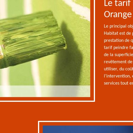
Le tari
Orange 
Le principal ob
Habitat est de 
prestation de q
tarif peindre 
de la superfici
revêtement de 
utiliser, du co
l’intervention,
services tout e