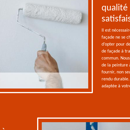
qualité
satisfai
Il est nécessai
façade ne se ch
d’opter pour de
de façade à tra
commun. Nous m
de la peinture
fournir, non se
rendu durable. 
adaptée à votr