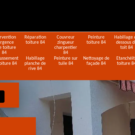
ervention
Réparation
Couvreur
Peinture
Habillage 
urgence
toiture 84
zingueur
toiture 84
dessous 
e toiture
charpentier
toit 84
84
84
ussement
Habillage
Peinture sur
Nettoyage de
Etanchéi
oiture 84
planche de
tuile 84
façade 84
toiture 8
rive 84