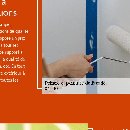
 à
quons
range,
tions de qualité
ropose un prix
à tous les
 de support à
 la qualité de
, etc. En tout
re extérieur à
toutes les