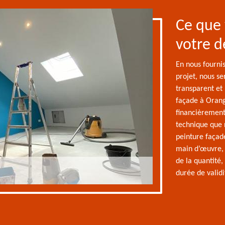
Ce que 
votre d
En nous fourni
projet, nous s
transparent et 
façade à Orang
financièrement
technique que 
peinture façad
main d’œuvre, 
de la quantité,
durée de validit