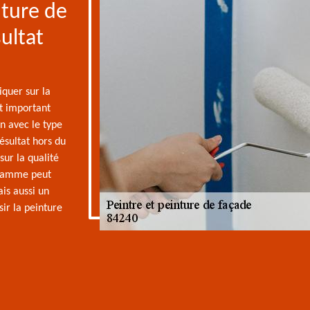
nture de
ultat
iquer sur la
st important
n avec le type
résultat hors du
ur la qualité
 gamme peut
ais aussi un
ir la peinture