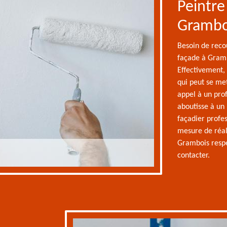
Peintre
Gramboi
Besoin de recou
façade à Gramb
Effectivement, 
qui peut se mett
appel à un prof
aboutisse à un 
façadier profe
mesure de réal
Grambois respec
contacter.