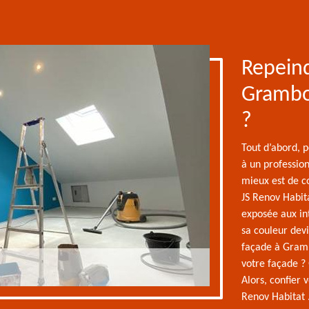
Repeind
Gramboi
?
Tout d’abord, p
à un profession
mieux est de co
JS Renov Habit
exposée aux int
sa couleur devi
façade à Gramb
votre façade ? 
Alors, confier 
Renov Habitat 