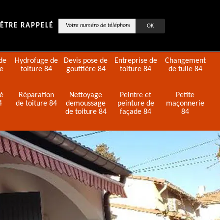
ÊTRE RAPPELÉ
de
Hydrofuge de
Devis pose de
Entreprise de
Changement
de
toiture 84
gouttière 84
toiture 84
de tuile 84
té
Réparation
Nettoyage
Peintre et
Petite
4
de toiture 84
demoussage
peinture de
maçonnerie
de toiture 84
façade 84
84