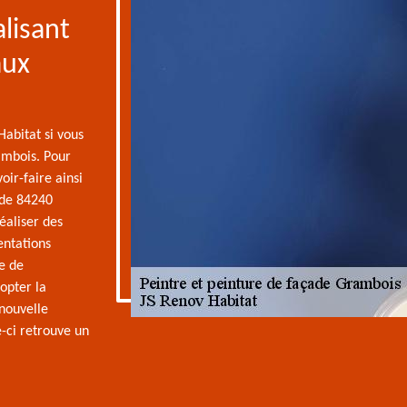
lisant
aux
Habitat si vous
ambois. Pour
oir-faire ainsi
ade 84240
éaliser des
entations
e de
opter la
nouvelle
e-ci retrouve un