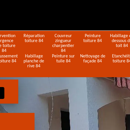
ervention
Réparation
Couvreur
Peinture
Habillage 
urgence
toiture 84
zingueur
toiture 84
dessous 
e toiture
charpentier
toit 84
84
84
ussement
Habillage
Peinture sur
Nettoyage de
Etanchéi
oiture 84
planche de
tuile 84
façade 84
toiture 8
rive 84