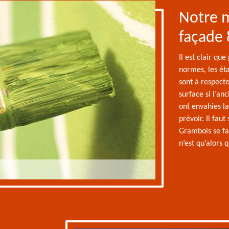
Notre 
façade
Il est clair qu
normes, les ét
sont à respecte
surface si l’an
ont envahies la
prévoir. Il fau
Grambois se fa
n’est qu’alors 